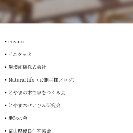
cusmo
イエタッタ
環境創機株式会社
Natural life（お施主様ブログ）
とやまの木で家をつくる会
とやま木せいひん研究会
地球の会
富山県優良住宅協会