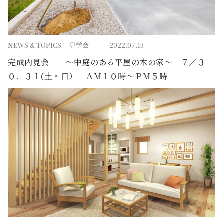
NEWS & TOPICS
見学会
2022.07.13
完成内見会 ～中庭のある平屋の木の家～ ７／３
０．３１(土・日） ＡＭ１０時～ＰＭ５時