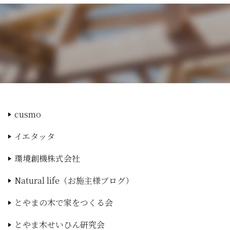
cusmo
イエタッタ
環境創機株式会社
Natural life（お施主様ブログ）
とやまの木で家をつくる会
とやま木せいひん研究会